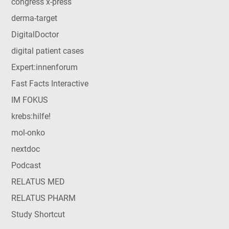
congress x-press
derma-target
DigitalDoctor
digital patient cases
Expert:innenforum
Fast Facts Interactive
IM FOKUS
krebs:hilfe!
mol-onko
nextdoc
Podcast
RELATUS MED
RELATUS PHARM
Study Shortcut