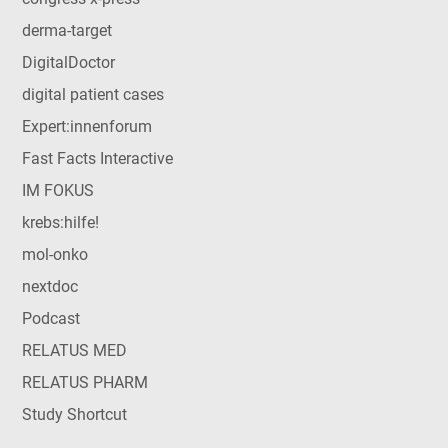
derma-target
DigitalDoctor
digital patient cases
Expert:innenforum
Fast Facts Interactive
IM FOKUS
krebs:hilfe!
mol-onko
nextdoc
Podcast
RELATUS MED
RELATUS PHARM
Study Shortcut