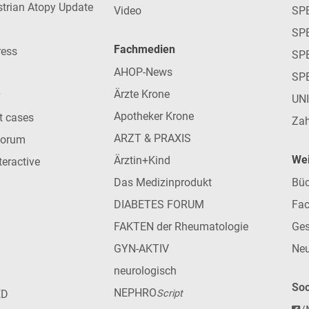
strian Atopy Update
Video
SP
SP
Fachmedien
ress
SPE
AHOP-News
SP
Ärzte Krone
UN
Apotheker Krone
nt cases
Zah
ARZT & PRAXIS
forum
Wei
Ärztin+Kind
teractive
Das Medizinprodukt
Büc
DIABETES FORUM
Fac
FAKTEN der Rheumatologie
Ges
GYN-AKTIV
Neu
neurologisch
Soc
NEPHRO
ED
Script