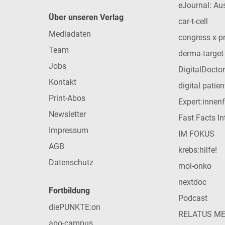
eJournal: Au
Über unseren Verlag
car-t-cell
Mediadaten
congress x-p
Team
derma-target
Jobs
DigitalDoctor
Kontakt
digital patie
Print-Abos
Expert:innen
Newsletter
Fast Facts In
Impressum
IM FOKUS
AGB
krebs:hilfe!
Datenschutz
mol-onko
nextdoc
Fortbildung
Podcast
diePUNKTE:on
RELATUS M
apo-campus