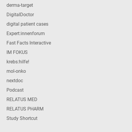
derma-target
DigitalDoctor
digital patient cases
Expert:innenforum
Fast Facts Interactive
IM FOKUS
krebs:hilfe!
mol-onko
nextdoc
Podcast
RELATUS MED
RELATUS PHARM
Study Shortcut