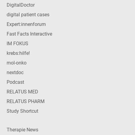
DigitalDoctor
digital patient cases
Expert:innenforum
Fast Facts Interactive
IM FOKUS
krebs:hilfe!
mol-onko
nextdoc
Podcast
RELATUS MED
RELATUS PHARM
Study Shortcut
Therapie News