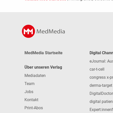
MedMedia Startseite
Digital Chan
eJournal: Au
Über unseren Verlag
car-t-cell
Mediadaten
congress x-p
Team
derma-target
Jobs
DigitalDoctor
Kontakt
digital patie
Print-Abos
Expert:innen