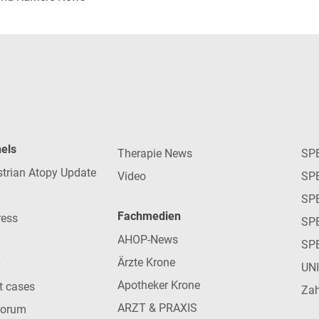
nels
Therapie News
SP
strian Atopy Update
Video
SP
SP
Fachmedien
ress
SPE
AHOP-News
SP
Ärzte Krone
UN
Apotheker Krone
nt cases
Zah
ARZT & PRAXIS
forum