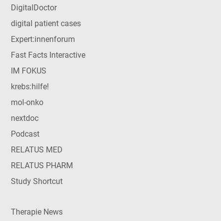
DigitalDoctor
digital patient cases
Expert:innenforum
Fast Facts Interactive
IM FOKUS
krebs:hilfe!
mol-onko
nextdoc
Podcast
RELATUS MED
RELATUS PHARM
Study Shortcut
Therapie News