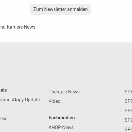
Zum Newsletter anmelden
und Karriere-News
nels
Therapie News
SP
strian Atopy Update
Video
SP
SP
Fachmedien
ress
SPE
AHOP-News
SP