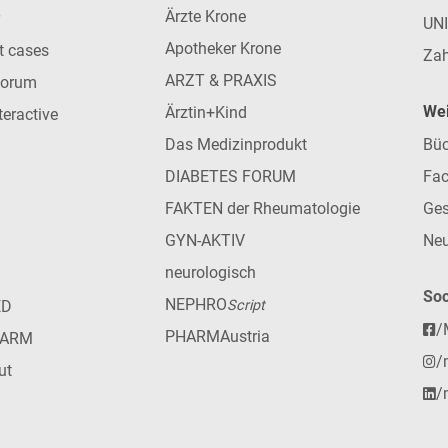
Ärzte Krone
UN
Apotheker Krone
nt cases
Zah
ARZT & PRAXIS
forum
Wei
Ärztin+Kind
teractive
Das Medizinprodukt
Büc
DIABETES FORUM
Fac
FAKTEN der Rheumatologie
Ges
GYN-AKTIV
Neu
neurologisch
Soc
NEPHRO
ED
Script
/
PHARMAustria
HARM
/
ut
/