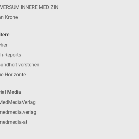
IVERSUM INNERE MEDIZIN
n Krone
tere
her
h-Reports
undheit verstehen
e Horizonte
ial Media
MedMediaVerlag
medmedia.verlag
medmedia-at