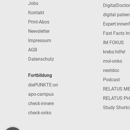
Jobs
DigitalDoctor
Kontakt
digital patie
Print-Abos
Expert:innen
Newsletter
Fast Facts In
Impressum
IM FOKUS
AGB
krebs:hilfe!
Datenschutz
mol-onko
nextdoc
Fortbildung
Podcast
diePUNKTE:on
RELATUS M
apo-campus
RELATUS P
check-innere
Study Shortc
check-onko