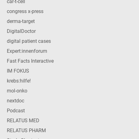
car-t-cell
congress x-press
derma-target
DigitalDoctor
digital patient cases
Expert:innenforum
Fast Facts Interactive
IM FOKUS
krebs:hilfe!
mol-onko
nextdoc
Podcast
RELATUS MED
RELATUS PHARM