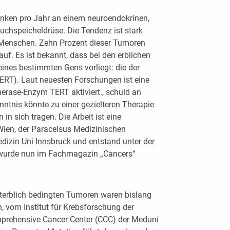
nken pro Jahr an einem neuroendokrinen,
chspeicheldrüse. Die Tendenz ist stark
re Menschen. Zehn Prozent dieser Tumoren
 auf. Es ist bekannt, dass bei den erblichen
ines bestimmten Gens vorliegt: die der
ERT). Laut neuesten Forschungen ist eine
rase-Enzym TERT aktiviert., schuld an
ntnis könnte zu einer gezielteren Therapie
 in sich tragen. Die Arbeit ist eine
ien, der Paracelsus Medizinischen
edizin Uni Innsbruck und entstand unter der
t wurde nun im Fachmagazin „Cancers“
hterblich bedingten Tumoren waren bislang
 vom Institut für Krebsforschung der
prehensive Cancer Center (CCC) der Meduni