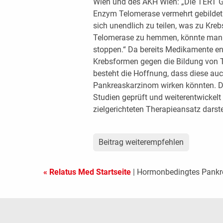
Wien und des AKH Wien: „Die TERT G
Enzym Telomerase vermehrt gebildet 
sich unendlich zu teilen, was zu Kreb
Telomerase zu hemmen, könnte man 
stoppen.“ Da bereits Medikamente ent
Krebsformen gegen die Bildung von 
besteht die Hoffnung, dass diese au
Pankreaskarzinom wirken könnten. D
Studien geprüft und weiterentwickelt
zielgerichteten Therapieansatz darste
Beitrag weiterempfehlen
« Relatus Med Startseite
| Hormonbedingtes Pankr