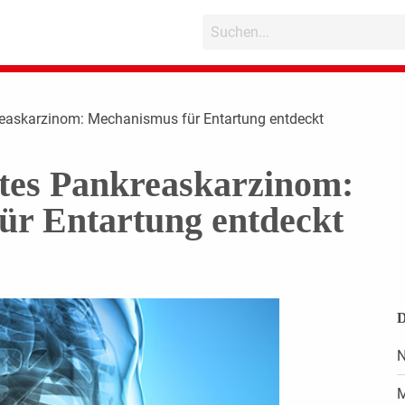
easkarzinom: Mechanismus für Entartung entdeckt
es Pankreaskarzinom:
ür Entartung entdeckt
D
N
M