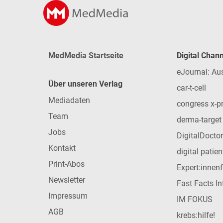
MedMedia Startseite
Digital Chan
eJournal: Au
Über unseren Verlag
car-t-cell
Mediadaten
congress x-p
Team
derma-target
Jobs
DigitalDoctor
Kontakt
digital patie
Print-Abos
Expert:innen
Newsletter
Fast Facts In
Impressum
IM FOKUS
AGB
krebs:hilfe!