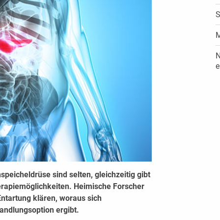
S
M
N
e
eicheldrüse sind selten, gleichzeitig gibt
erapiemöglichkeiten. Heimische Forscher
tartung klären, woraus sich
ndlungsoption ergibt.