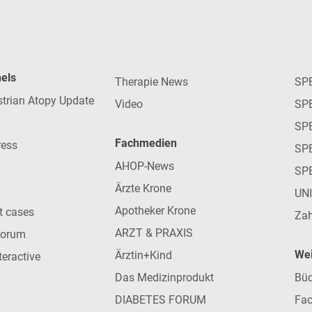
nels
Therapie News
SP
strian Atopy Update
Video
SP
SP
Fachmedien
ress
SPE
AHOP-News
SP
Ärzte Krone
UN
Apotheker Krone
nt cases
Zah
ARZT & PRAXIS
forum
Wei
Ärztin+Kind
teractive
Das Medizinprodukt
Büc
DIABETES FORUM
Fac