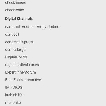
check-innere
check-onko
Digital Channels
eJournal: Austrian Atopy Update
car-t-cell
congress x-press
derma-target
DigitalDoctor
digital patient cases
Expert:innenforum
Fast Facts Interactive
IM FOKUS
krebs:hilfe!
mol-onko