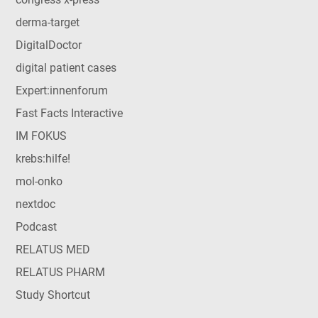
derma-target
DigitalDoctor
digital patient cases
Expert:innenforum
Fast Facts Interactive
IM FOKUS
krebs:hilfe!
mol-onko
nextdoc
Podcast
RELATUS MED
RELATUS PHARM
Study Shortcut