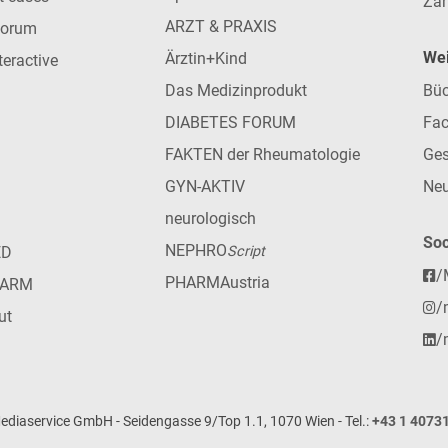
Zah
ARZT & PRAXIS
forum
Wei
Ärztin+Kind
teractive
Das Medizinprodukt
Büc
DIABETES FORUM
Fac
FAKTEN der Rheumatologie
Ges
GYN-AKTIV
Neu
neurologisch
Soc
NEPHRO
ED
Script
/
PHARMAustria
HARM
/
ut
/
iaservice GmbH - Seidengasse 9/Top 1.1, 1070 Wien - Tel.:
+43 1 4073