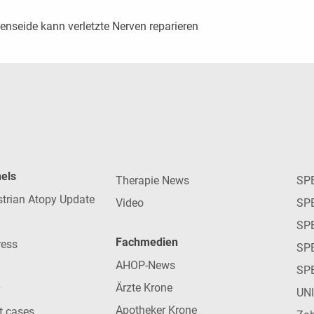
enseide kann verletzte Nerven reparieren
nels
Therapie News
SP
strian Atopy Update
Video
SP
SP
Fachmedien
ress
SPE
AHOP-News
SP
Ärzte Krone
UN
Apotheker Krone
nt cases