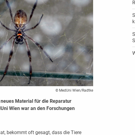
R
S
k
S
S
W
© MedUni Wien/Radtke
 neues Material für die Reparatur
dUni Wien war an den Forschungen
t, bekommt oft gesagt, dass die Tiere