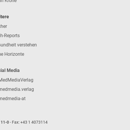
n Krone
tere
her
h-Reports
undheit verstehen
e Horizonte
ial Media
MedMediaVerlag
medmedia.verlag
medmedia-at
111-0
- Fax: +43 1 4073114