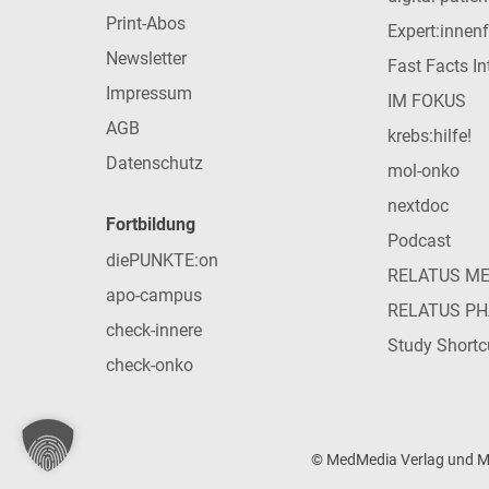
Print-Abos
Expert:innen
Newsletter
Fast Facts In
Impressum
IM FOKUS
AGB
krebs:hilfe!
Datenschutz
mol-onko
nextdoc
Fortbildung
Podcast
diePUNKTE:on
RELATUS M
apo-campus
RELATUS P
check-innere
Study Shortc
check-onko
© MedMedia Verlag und Med