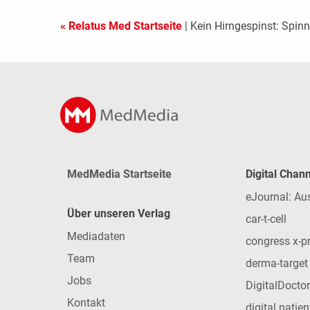
« Relatus Med Startseite
| Kein Hirngespinst: Spinn
MedMedia Startseite
Digital Chan
eJournal: Au
Über unseren Verlag
car-t-cell
Mediadaten
congress x-p
Team
derma-target
Jobs
DigitalDoctor
Kontakt
digital patie