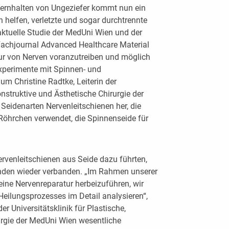
Fernhalten von Ungeziefer kommt nun ein
helfen, verletzte und sogar durchtrennte
 aktuelle Studie der MedUni Wien und der
m Fachjournal Advanced Healthcare Material
tur von Nerven voranzutreiben und möglich
xperimente mit Spinnen- und
m Christine Radtke, Leiterin der
konstruktive und Ästhetische Chirurgie der
 Seidenarten Nervenleitschienen her, die
Röhrchen verwendet, die Spinnenseide für
ervenleitschienen aus Seide dazu führten,
enden wieder verbanden. „Im Rahmen unserer
eine Nervenreparatur herbeizuführen, wir
ilungsprozesses im Detail analysieren“,
 Universitätsklinik für Plastische,
urgie der MedUni Wien wesentliche