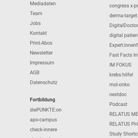
Mediadaten
congress x-p
Team
derma-target
Jobs
DigitalDoctor
Kontakt
digital patie
Print-Abos
Expert:innen
Newsletter
Fast Facts In
Impressum
IM FOKUS
AGB
krebs:hilfe!
Datenschutz
mol-onko
nextdoc
Fortbildung
Podcast
diePUNKTE:on
RELATUS M
apo-campus
RELATUS P
check-innere
Study Shortc