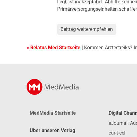
liegt, ist inakzeptabel. Abhilfe kön
Primärversorgungseinheiten schaffen,
Beitrag weiterempfehlen
« Relatus Med Startseite
| Kommen Ärztestreiks? I
MedMedia Startseite
Digital Chan
eJournal: Au
Über unseren Verlag
car-t-cell