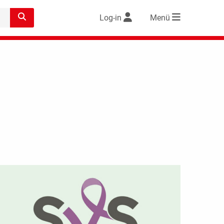
Log-in
Menü