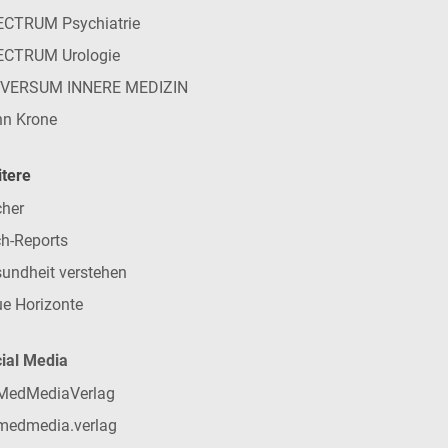
CTRUM Psychiatrie
ECTRUM Urologie
IVERSUM INNERE MEDIZIN
n Krone
tere
her
h-Reports
undheit verstehen
e Horizonte
ial Media
MedMediaVerlag
medmedia.verlag