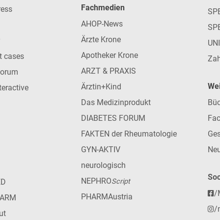
Fachmedien
ress
SPE
AHOP-News
SP
Ärzte Krone
UN
Apotheker Krone
nt cases
Zah
ARZT & PRAXIS
forum
Wei
Ärztin+Kind
teractive
Das Medizinprodukt
Büc
DIABETES FORUM
Fac
FAKTEN der Rheumatologie
Ges
GYN-AKTIV
Neu
neurologisch
Soc
NEPHRO
ED
Script
/
PHARMAustria
HARM
/
ut