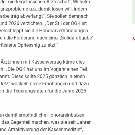
 der niedergelassenen Ärzteschaft, Wilhelm
nanzprobleme u.a. damit lösen will, indem
darbeitrag abverlangt“. Sie sollen demnach
und 2026 verzichten. „Der Stil der ÖGK ist
t verschleppt sie die Honorarverhandlungen
h die Forderung nach einer ‚Solidarabgabe‘
M
tisierte Opriessnig zuletzt.“
 Ärzt:innen mit Kassenvertrag käme dies
h. „Die ÖGK hat uns im Vorjahr einen Teil
annt. Diese sollte 2025 gänzlich in einen
Jetzt wackeln diese Erhöhungen und dazu
 die Teuerungsraten für die Jahre 2025
en damit empfindliche Honorareinbußen
das Gegenteil machen, was sie seit Jahren
und Attraktivierung der Kassenmedizin“,