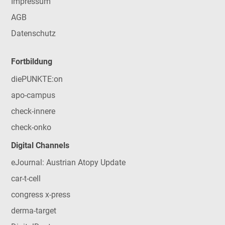
Impressum
AGB
Datenschutz
Fortbildung
diePUNKTE:on
apo-campus
check-innere
check-onko
Digital Channels
eJournal: Austrian Atopy Update
car-t-cell
congress x-press
derma-target