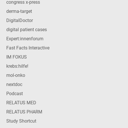
congress x-press
derma-target
DigitalDoctor
digital patient cases
Expert:innenforum
Fast Facts Interactive
IM FOKUS
krebs:hilfe!
mol-onko
nextdoc
Podcast
RELATUS MED
RELATUS PHARM
Study Shortcut