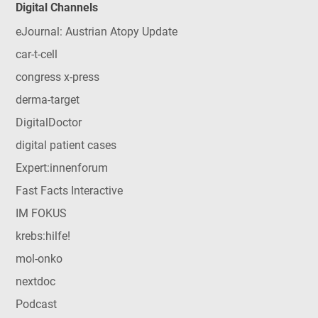
Digital Channels
eJournal: Austrian Atopy Update
car-t-cell
congress x-press
derma-target
DigitalDoctor
digital patient cases
Expert:innenforum
Fast Facts Interactive
IM FOKUS
krebs:hilfe!
mol-onko
nextdoc
Podcast