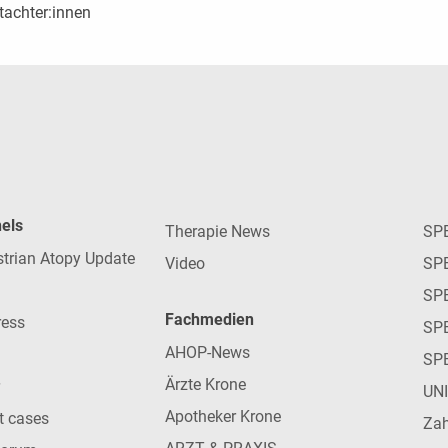
tachter:innen
nels
Therapie News
SP
strian Atopy Update
Video
SP
SP
Fachmedien
ress
SPE
AHOP-News
SP
Ärzte Krone
UN
Apotheker Krone
nt cases
Zah