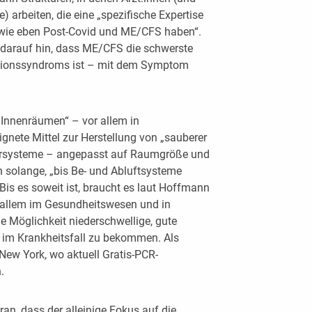
 arbeiten, die eine „spezifische Expertise
wie eben Post-Covid und ME/CFS haben“.
 darauf hin, dass ME/CFS die schwerste
ktionssyndroms ist – mit dem Symptom
n Innenräumen“ – vor allem in
gnete Mittel zur Herstellung von „sauberer
ltersysteme – angepasst auf Raumgröße und
solange, „bis Be- und Abluftsysteme
Bis es soweit ist, braucht es laut Hoffmann
r allem im Gesundheitswesen und in
ie Möglichkeit niederschwellige, gute
im Krankheitsfall zu bekommen. Als
New York, wo aktuell Gratis-PCR-
.
ran, dass der alleinige Fokus auf die