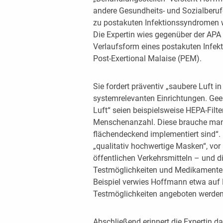
andere Gesundheits- und Sozialberufe)
zu postakuten Infektionssyndromen 
Die Expertin wies gegenüber der APA
Verlaufsform eines postakuten Infe
Post-Exertional Malaise (PEM).
Sie fordert präventiv „saubere Luft i
systemrelevanten Einrichtungen. Geei
Luft“ seien beispielsweise HEPA-Fi
Menschenanzahl. Diese brauche man 
flächendeckend implementiert sind“. 
„qualitativ hochwertige Masken“, vo
öffentlichen Verkehrsmitteln – und d
Testmöglichkeiten und Medikamente 
Beispiel verwies Hoffmann etwa auf 
Testmöglichkeiten angeboten werden
Abschließend erinnert die Expertin da