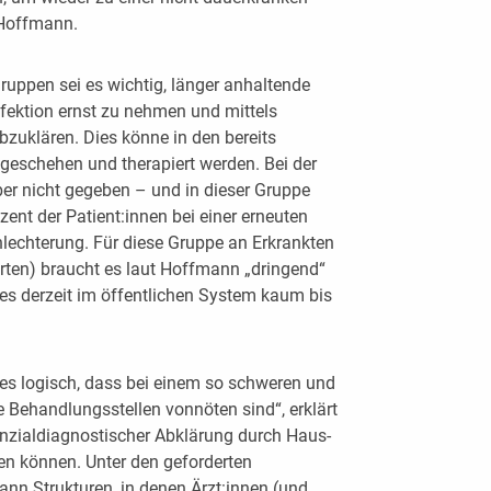
 Hoffmann.
Gruppen sei es wichtig, länger anhaltende
ektion ernst zu nehmen und mittels
abzuklären. Dies könne in den bereits
geschehen und therapiert werden. Bei der
ber nicht gegeben – und in dieser Gruppe
ozent der Patient:innen bei einer erneuten
lechterung. Für diese Gruppe an Erkrankten
ierten) braucht es laut Hoffmann „dringend“
 es derzeit im öffentlichen System kaum bis
t es logisch, dass bei einem so schweren und
 Behandlungsstellen vonnöten sind“, erklärt
enzialdiagnostischer Abklärung durch Haus-
n können. Unter den geforderten
nn Strukturen, in denen Ärzt:innen (und