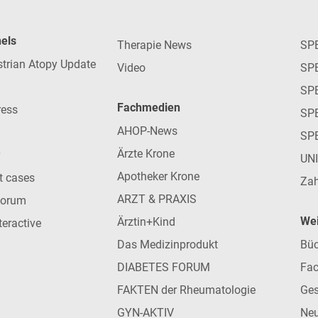
nels
Therapie News
SP
strian Atopy Update
Video
SP
SP
Fachmedien
ress
SPE
AHOP-News
SP
Ärzte Krone
UN
Apotheker Krone
nt cases
Zah
ARZT & PRAXIS
forum
Wei
Ärztin+Kind
teractive
Das Medizinprodukt
Büc
DIABETES FORUM
Fac
FAKTEN der Rheumatologie
Ges
GYN-AKTIV
Neu