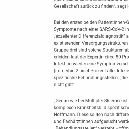
Gesellschaft zurück zu finden“, sagt
Bei den ersten beiden Patient:innen-
Symptome nach einer SARS-CoV-2 Inf
„exzellenter Differenzialdiagnostik“ 
existierenden Versorgungsstrukturen 
Gruppe drei sind solche Strukturen a
erleiden laut der Expertin circa 80 Pr
Infektion wieder eine Symptomversch
(immerhin 2 bis 4 Prozent aller Infiz
spezifische Behandlungsstellen, „die
nicht gibt“.
„Genau wie bei Multipler Sklerose is
komplexen Krankheitsbild spezifische
Hoffmann. Diese sollten nach differ
und Fachärzt:innen aufgesucht werde
„Behandlungsstellen“ versteht Hoffma