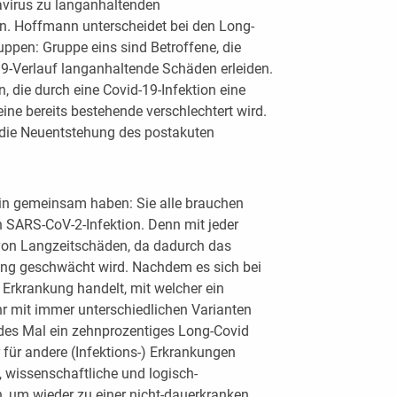
virus zu langanhaltenden
. Hoffmann unterscheidet bei den Long-
uppen: Gruppe eins sind Betroffene, die
9-Verlauf langanhaltende Schäden erleiden.
, die durch eine Covid-19-Infektion eine
e bereits bestehende verschlechtert wird.
n die Neuentstehung des postakuten
tin gemeinsam haben: Sie alle brauchen
n SARS-CoV-2-Infektion. Denn mit jeder
o von Langzeitschäden, da dadurch das
ng geschwächt wird. Nachdem es sich bei
Erkrankung handelt, mit welcher ein
hr mit immer unterschiedlichen Varianten
des Mal ein zehnprozentiges Long-Covid
r für andere (Infektions-) Erkrankungen
, wissenschaftliche und logisch-
um wieder zu einer nicht-dauerkranken