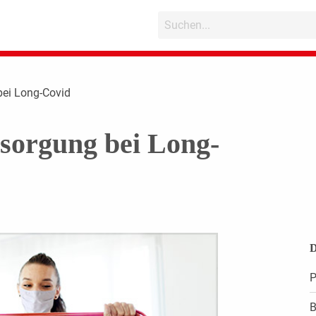
ei Long-Covid
sorgung bei Long-
D
P
B