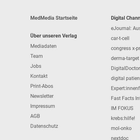
MedMedia Startseite
Digital Chan
eJournal: Au
Über unseren Verlag
car-t-cell
Mediadaten
congress x-p
Team
derma-target
Jobs
DigitalDoctor
Kontakt
digital patie
Print-Abos
Expert:innen
Newsletter
Fast Facts In
Impressum
IM FOKUS
AGB
krebs:hilfe!
Datenschutz
mol-onko
nextdoc