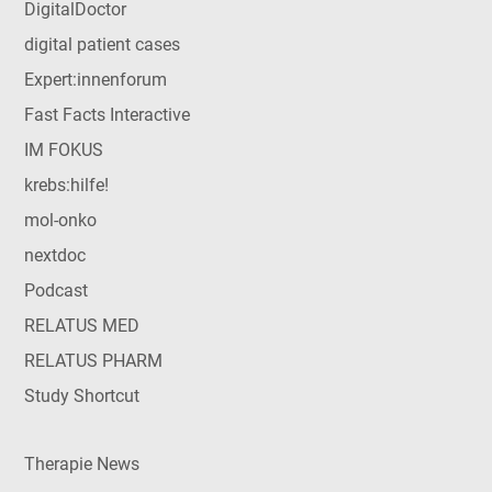
DigitalDoctor
digital patient cases
Expert:innenforum
Fast Facts Interactive
IM FOKUS
krebs:hilfe!
mol-onko
nextdoc
Podcast
RELATUS MED
RELATUS PHARM
Study Shortcut
Therapie News