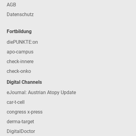
AGB
Datenschutz
Fortbildung
diePUNKTE:on
apo-campus
check-innere
check-onko
Digital Channels
eJournal: Austrian Atopy Update
car-t-cell
congress x-press
derma-target
DigitalDoctor