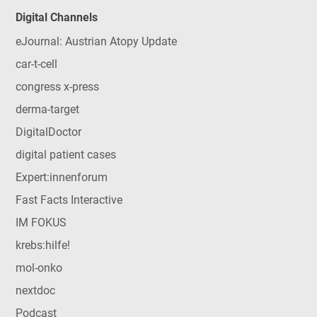
Digital Channels
eJournal: Austrian Atopy Update
car-t-cell
congress x-press
derma-target
DigitalDoctor
digital patient cases
Expert:innenforum
Fast Facts Interactive
IM FOKUS
krebs:hilfe!
mol-onko
nextdoc
Podcast