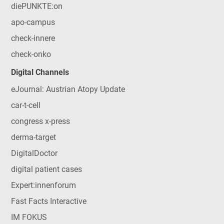
diePUNKTE:on
apo-campus
check-innere
check-onko
Digital Channels
eJournal: Austrian Atopy Update
car-t-cell
congress x-press
derma-target
DigitalDoctor
digital patient cases
Expert:innenforum
Fast Facts Interactive
IM FOKUS