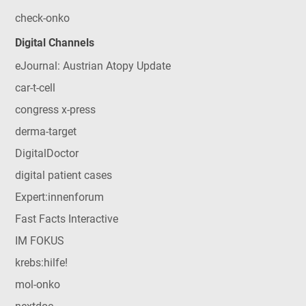
check-onko
Digital Channels
eJournal: Austrian Atopy Update
car-t-cell
congress x-press
derma-target
DigitalDoctor
digital patient cases
Expert:innenforum
Fast Facts Interactive
IM FOKUS
krebs:hilfe!
mol-onko