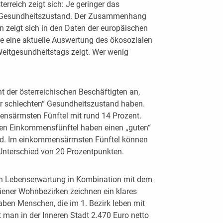
sterreich zeigt sich: Je geringer das
er Gesundheitszustand. Der Zusammenhang
zeigt sich in den Daten der europäischen
wie eine aktuelle Auswertung des ökosozialen
eltgesundheitstags zeigt. Wer wenig
t der österreichischen Beschäftigten an,
ehr schlechten“ Gesundheitszustand haben.
mensärmsten Fünftel mit rund 14 Prozent.
ten Einkommensfünftel haben einen „guten“
nd. Im einkommensärmsten Fünftel können
Unterschied von 20 Prozentpunkten.
hen Lebenserwartung in Kombination mit dem
iener Wohnbezirken zeichnen ein klares
aben Menschen, die im 1. Bezirk leben mit
t man in der Inneren Stadt 2.470 Euro netto