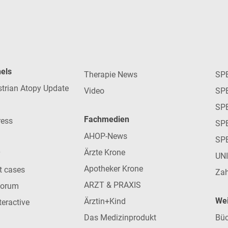
nels
Therapie News
SP
strian Atopy Update
Video
SP
SP
Fachmedien
ress
SPE
AHOP-News
SP
Ärzte Krone
UN
Apotheker Krone
nt cases
Zah
ARZT & PRAXIS
forum
Wei
Ärztin+Kind
teractive
Das Medizinprodukt
Büc