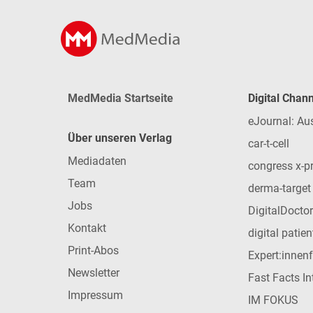
MedMedia Startseite
Digital Chan
eJournal: Au
Über unseren Verlag
car-t-cell
Mediadaten
congress x-p
Team
derma-target
Jobs
DigitalDoctor
Kontakt
digital patie
Print-Abos
Expert:innen
Newsletter
Fast Facts In
Impressum
IM FOKUS