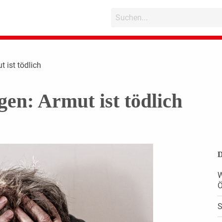
 ist tödlich
gen: Armut ist tödlich
D
W
Ö
S