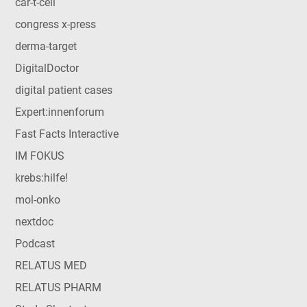
car-t-cell
congress x-press
derma-target
DigitalDoctor
digital patient cases
Expert:innenforum
Fast Facts Interactive
IM FOKUS
krebs:hilfe!
mol-onko
nextdoc
Podcast
RELATUS MED
RELATUS PHARM