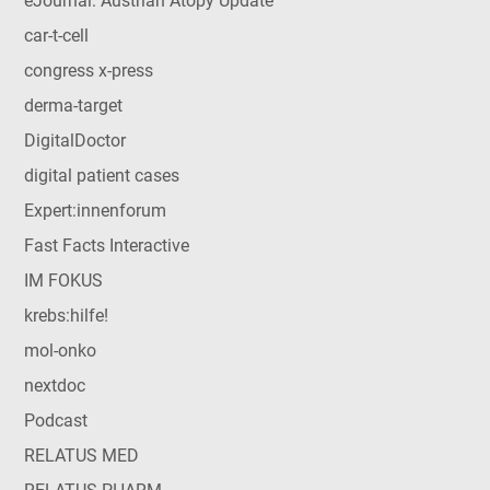
eJournal: Austrian Atopy Update
car-t-cell
congress x-press
derma-target
DigitalDoctor
digital patient cases
Expert:innenforum
Fast Facts Interactive
IM FOKUS
krebs:hilfe!
mol-onko
nextdoc
Podcast
RELATUS MED