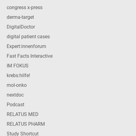
congress x-press
derma-target
DigitalDoctor
digital patient cases
Expert:innenforum
Fast Facts Interactive
IM FOKUS
krebs:hilfe!
mol-onko
nextdoc
Podcast
RELATUS MED
RELATUS PHARM
Study Shortcut