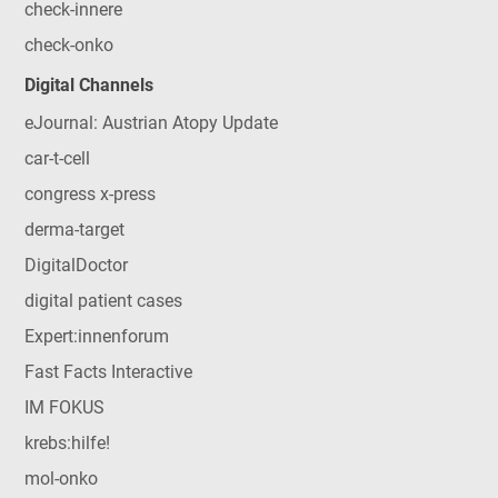
check-innere
check-onko
Digital Channels
eJournal: Austrian Atopy Update
car-t-cell
congress x-press
derma-target
DigitalDoctor
digital patient cases
Expert:innenforum
Fast Facts Interactive
IM FOKUS
krebs:hilfe!
mol-onko