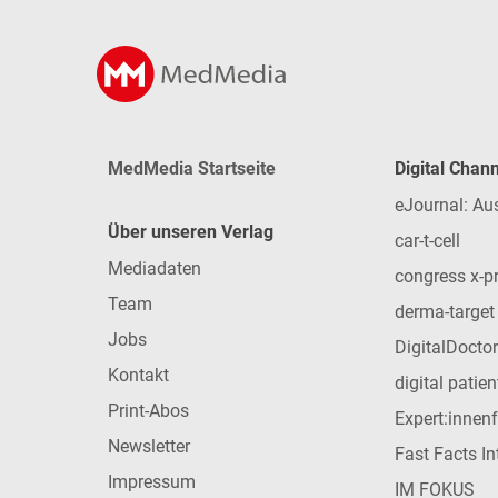
MedMedia Startseite
Digital Chan
eJournal: Au
Über unseren Verlag
car-t-cell
Mediadaten
congress x-p
Team
derma-target
Jobs
DigitalDoctor
Kontakt
digital patie
Print-Abos
Expert:innen
Newsletter
Fast Facts In
Impressum
IM FOKUS