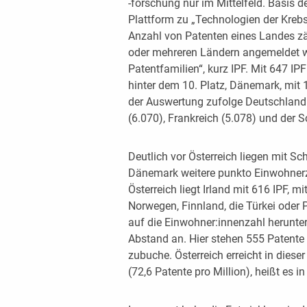
-forschung nur im Mittelfeld. Basis d
Plattform zu „Technologien der Kreb
Anzahl von Patenten eines Landes zä
oder mehreren Ländern angemeldet w
Patentfamilien“, kurz IPF. Mit 647 IPF 
hinter dem 10. Platz, Dänemark, mit 1
der Auswertung zufolge Deutschland 
(6.070), Frankreich (5.078) und der S
Deutlich vor Österreich liegen mit S
Dänemark weitere punkto Einwohnerza
Österreich liegt Irland mit 616 IPF,
Norwegen, Finnland, die Türkei ode
auf die Einwohner:innenzahl herunte
Abstand an. Hier stehen 555 Patente 
zubuche. Österreich erreicht in dies
(72,6 Patente pro Million), heißt es i