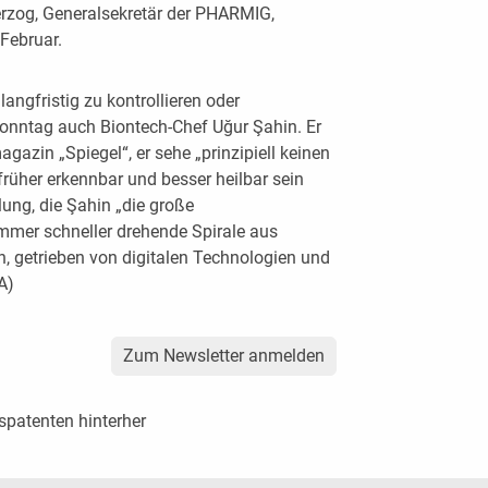
erzog, Generalsekretär der PHARMIG,
Februar.
angfristig zu kontrollieren oder
Sonntag auch Biontech-Chef Uğur Şahin. Er
zin „Spiegel“, er sehe „prinzipiell keinen
früher erkennbar und besser heilbar sein
lung, die Şahin „die große
immer schneller drehende Spirale aus
, getrieben von digitalen Technologien und
A)
Zum Newsletter anmelden
bspatenten hinterher