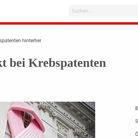
bspatenten hinterher
kt bei Krebspatenten
D
S
Ö