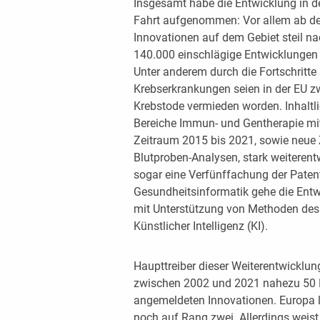
Insgesamt habe die Entwicklung in d
Fahrt aufgenommen: Vor allem ab dem
Innovationen auf dem Gebiet steil na
140.000 einschlägige Entwicklungen
Unter anderem durch die Fortschritte
Krebserkrankungen seien in der EU z
Krebstode vermieden worden. Inhaltl
Bereiche Immun- und Gentherapie mit
Zeitraum 2015 bis 2021, sowie neue 
Blutproben-Analysen, stark weiterentw
sogar eine Verfünffachung der Patent
Gesundheitsinformatik gehe die Entw
mit Unterstützung von Methoden des
Künstlicher Intelligenz (KI).
Haupttreiber dieser Weiterentwicklun
zwischen 2002 und 2021 nahezu 50 P
angemeldeten Innovationen. Europa l
noch auf Rang zwei. Allerdings weis