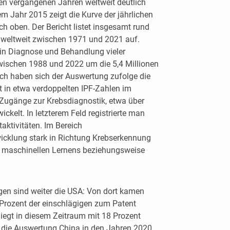
en vergangenen Jahren weltweit deutlich
 Jahr 2015 zeigt die Kurve der jährlichen
ch oben. Der Bericht listet insgesamt rund
 weltweit zwischen 1971 und 2021 auf.
 in Diagnose und Behandlung vieler
wischen 1988 und 2022 um die 5,4 Millionen
ich haben sich der Auswertung zufolge die
 in etwa verdoppelten IPF-Zahlen im
Zugänge zur Krebsdiagnostik, etwa über
ickelt. In letzterem Feld registrierte man
aktivitäten. Im Bereich
icklung stark in Richtung Krebserkennung
 maschinellen Lernens beziehungsweise
gen sind weiter die USA: Von dort kamen
rozent der einschlägigen zum Patent
iegt in diesem Zeitraum mit 18 Prozent
t die Auswertung China in den Jahren 2020