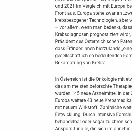
und 2021 im Vergleich mit Europa ber
Front aus. Europa stehe zwar an „zwei
krebsbezogener Technologien, aber 
– vor allem, wenn man bedenkt, dass
Krebsdiagnosen prognostiziert wird“
Präsident des Österreichischen Pate
dass Erfinder:innen hierzulande „ein
gesellschaftlich so bedeutenden For
Bekämpfung von Krebs“.
In Österreich ist die Onkologie mit e
das am meisten beforschte Therapie
wurden 145 neue Arzneimittel in der
Europa weitere 43 neue Krebsmedika
mit neuem Wirkstoff. Zahlreiche weit
Entwicklung. Durch intensive Forsc
behandelbar oder sogar zu chronisch
Ansporn für alle, die sich im ohne