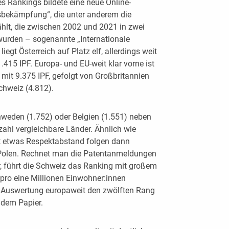
es Rankings bildete eine neue Online-
sbekämpfung“, die unter anderem die
hlt, die zwischen 2002 und 2021 in zwei
urden – sogenannte „Internationale
liegt Österreich auf Platz elf, allerdings weit
.415 IPF. Europa- und EU-weit klar vorne ist
mit 9.375 IPF, gefolgt von Großbritannien
chweiz (4.812).
chweden (1.752) oder Belgien (1.551) neben
hl vergleichbare Länder. Ähnlich wie
 mit etwas Respektabstand folgen dann
r Polen. Rechnet man die Patentanmeldungen
r, führt die Schweiz das Ranking mit großem
pro eine Millionen Einwohner:innen
er Auswertung europaweit den zwölften Rang
n dem Papier.