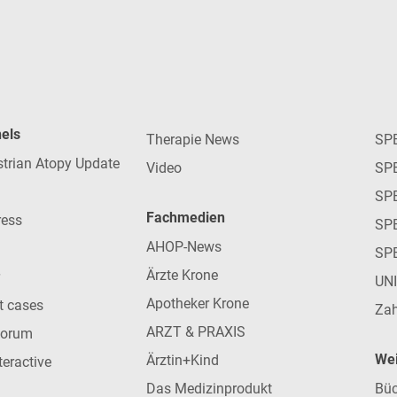
nels
Therapie News
SP
strian Atopy Update
Video
SP
SP
Fachmedien
ress
SPE
AHOP-News
SP
Ärzte Krone
UN
Apotheker Krone
nt cases
Zah
ARZT & PRAXIS
forum
Wei
Ärztin+Kind
teractive
Das Medizinprodukt
Büc