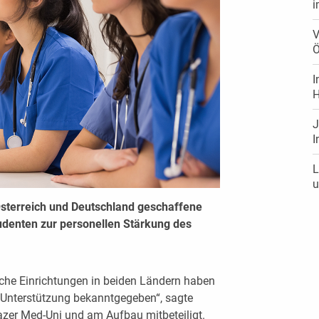
i
V
Ö
I
H
J
I
L
u
sterreich und Deutschland geschaffene
tudenten zur personellen Stärkung des
sche Einrichtungen in beiden Ländern haben
 Unterstützung bekanntgegeben“, sagte
azer Med-Uni und am Aufbau mitbeteiligt.