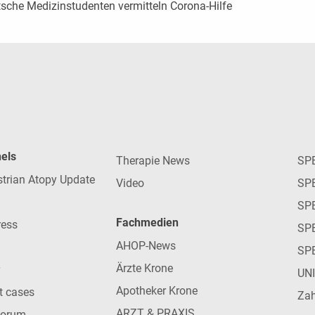
tsche Medizinstudenten vermitteln Corona-Hilfe
nels
Therapie News
SP
strian Atopy Update
Video
SP
SP
Fachmedien
ress
SPE
AHOP-News
SP
Ärzte Krone
UN
Apotheker Krone
nt cases
Zah
ARZT & PRAXIS
forum