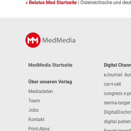
« Relatus Med Startseite
| Österreichische und deu
MedMedia Startseite
Digital Chan
eJournal: Au
Über unseren Verlag
car-t-cell
Mediadaten
congress x-p
Team
derma-target
Jobs
DigitalDoctor
Kontakt
digital patie
Print-Abos
Expert:innen