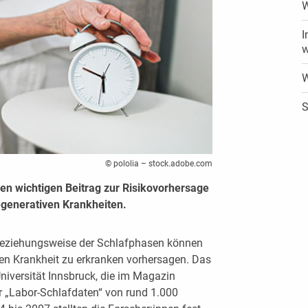
W
I
w
W
S
© pololia – stock.adobe.com
nen wichtigen Beitrag zur Risikovorhersage
generativen Krankheiten.
 beziehungsweise der Schlafphasen können
ven Krankheit zu erkranken vorhersagen. Das
Universität Innsbruck, die im Magazin
r „Labor-Schlafdaten“ von rund 1.000