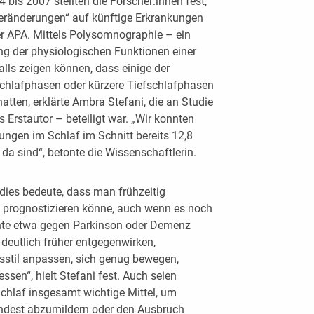
is 2007 stellten die Forscher:innen fest,
eränderungen“ auf künftige Erkrankungen
er APA. Mittels Polysomnographie – ein
g der physiologischen Funktionen einer
lls zeigen können, dass einige der
Schlafphasen oder kürzere Tiefschlafphasen
atten, erklärte Ambra Stefani, die an Studie
 Erstautor – beteiligt war. „Wir konnten
ngen im Schlaf im Schnitt bereits 12,8
da sind“, betonte die Wissenschaftlerin.
dies bedeute, dass man frühzeitig
o prognostizieren könne, auch wenn es noch
nte etwa gegen Parkinson oder Demenz
 deutlich früher entgegenwirken,
nsstil anpassen, sich genug bewegen,
sen“, hielt Stefani fest. Auch seien
chlaf insgesamt wichtige Mittel, um
ndest abzumildern oder den Ausbruch