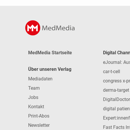
MedMedia Startseite
Digital Chan
eJournal: Au
Über unseren Verlag
car-t-cell
Mediadaten
congress x-p
Team
derma-target
Jobs
DigitalDoctor
Kontakt
digital patie
Print-Abos
Expert:innen
Newsletter
Fast Facts In