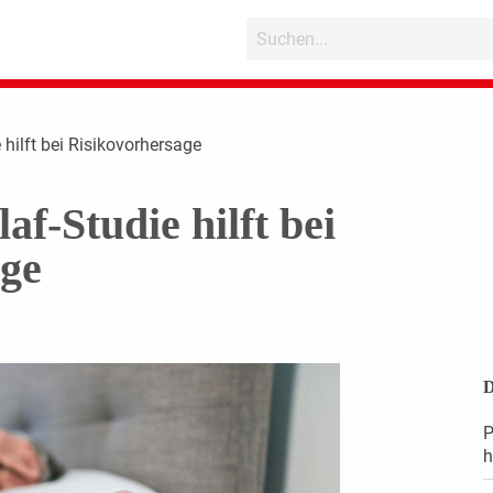
 hilft bei Risikovorhersage
af-Studie hilft bei
age
D
P
h