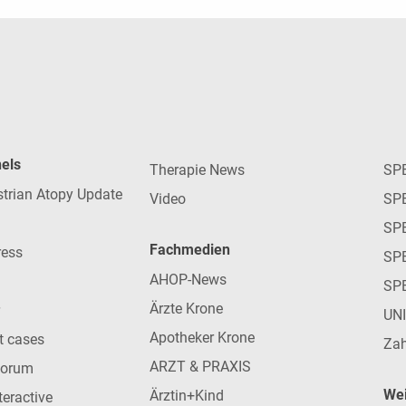
nels
Therapie News
SP
strian Atopy Update
Video
SP
SP
Fachmedien
ress
SPE
AHOP-News
SP
Ärzte Krone
UN
Apotheker Krone
nt cases
Zah
ARZT & PRAXIS
forum
Wei
Ärztin+Kind
teractive