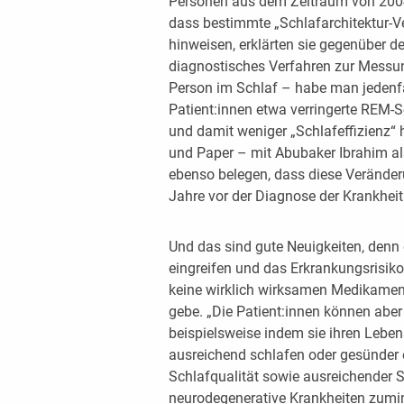
Personen aus dem Zeitraum von 2004 b
dass bestimmte „Schlafarchitektur-V
hinweisen, erklärten sie gegenüber d
diagnostisches Verfahren zur Messun
Person im Schlaf – habe man jedenfa
Patient:innen etwa verringerte REM-
und damit weniger „Schlafeffizienz“ h
und Paper – mit Abubaker Ibrahim als
ebenso belegen, dass diese Veränderu
Jahre vor der Diagnose der Krankheit 
Und das sind gute Neuigkeiten, denn 
eingreifen und das Erkrankungsrisik
keine wirklich wirksamen Medikame
gebe. „Die Patient:innen können aber
beispielsweise indem sie ihren Lebe
ausreichend schlafen oder gesünder es
Schlafqualität sowie ausreichender S
neurodegenerative Krankheiten zumi