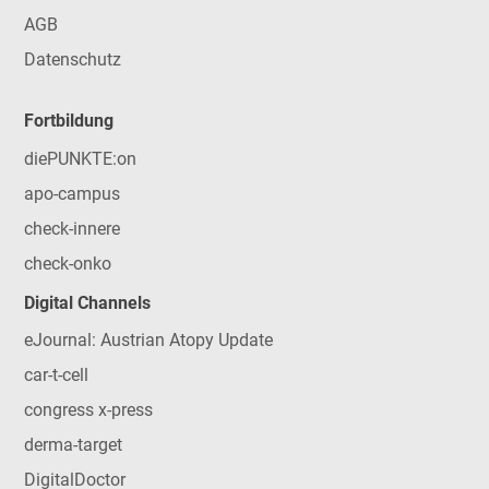
AGB
Datenschutz
Fortbildung
diePUNKTE:on
apo-campus
check-innere
check-onko
Digital Channels
eJournal: Austrian Atopy Update
car-t-cell
congress x-press
derma-target
DigitalDoctor