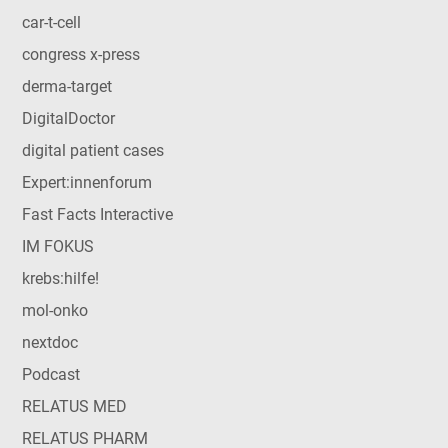
car-t-cell
congress x-press
derma-target
DigitalDoctor
digital patient cases
Expert:innenforum
Fast Facts Interactive
IM FOKUS
krebs:hilfe!
mol-onko
nextdoc
Podcast
RELATUS MED
RELATUS PHARM