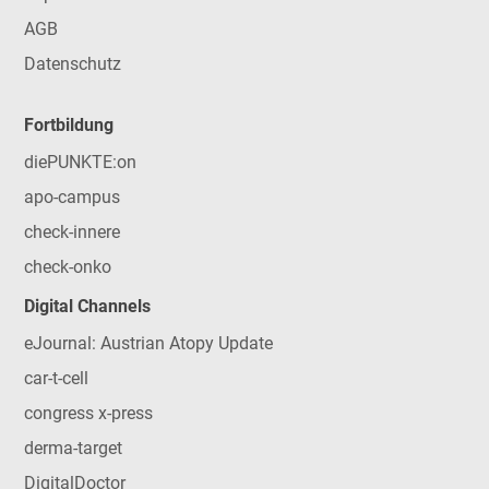
AGB
Datenschutz
Fortbildung
diePUNKTE:on
apo-campus
check-innere
check-onko
Digital Channels
eJournal: Austrian Atopy Update
car-t-cell
congress x-press
derma-target
DigitalDoctor