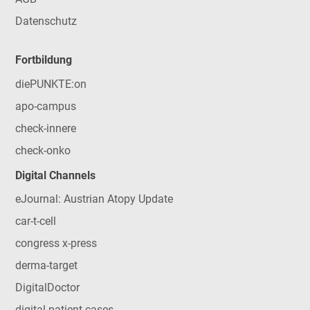
Datenschutz
Fortbildung
diePUNKTE:on
apo-campus
check-innere
check-onko
Digital Channels
eJournal: Austrian Atopy Update
car-t-cell
congress x-press
derma-target
DigitalDoctor
digital patient cases