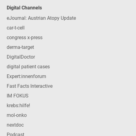
Digital Channels
eJournal: Austrian Atopy Update
car-t-cell
congress x-press
derma-target
DigitalDoctor
digital patient cases
Expert:innenforum
Fast Facts Interactive
IM FOKUS
krebs:hilfe!
mol-onko
nextdoc
Podcast