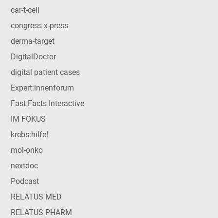
car-t-cell
congress x-press
derma-target
DigitalDoctor
digital patient cases
Expert:innenforum
Fast Facts Interactive
IM FOKUS
krebs:hilfe!
mol-onko
nextdoc
Podcast
RELATUS MED
RELATUS PHARM