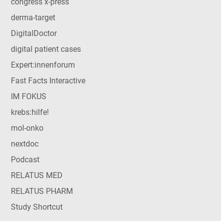
congress x-press
derma-target
DigitalDoctor
digital patient cases
Expert:innenforum
Fast Facts Interactive
IM FOKUS
krebs:hilfe!
mol-onko
nextdoc
Podcast
RELATUS MED
RELATUS PHARM
Study Shortcut