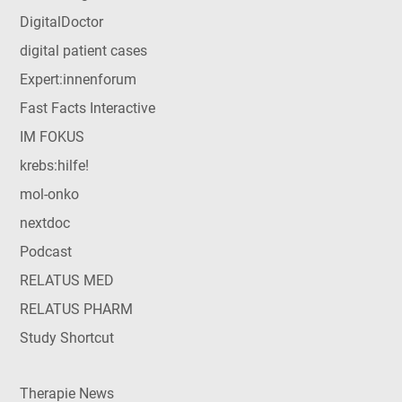
DigitalDoctor
digital patient cases
Expert:innenforum
Fast Facts Interactive
IM FOKUS
krebs:hilfe!
mol-onko
nextdoc
Podcast
RELATUS MED
RELATUS PHARM
Study Shortcut
Therapie News