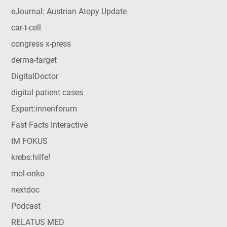
eJournal: Austrian Atopy Update
car-t-cell
congress x-press
derma-target
DigitalDoctor
digital patient cases
Expert:innenforum
Fast Facts Interactive
IM FOKUS
krebs:hilfe!
mol-onko
nextdoc
Podcast
RELATUS MED