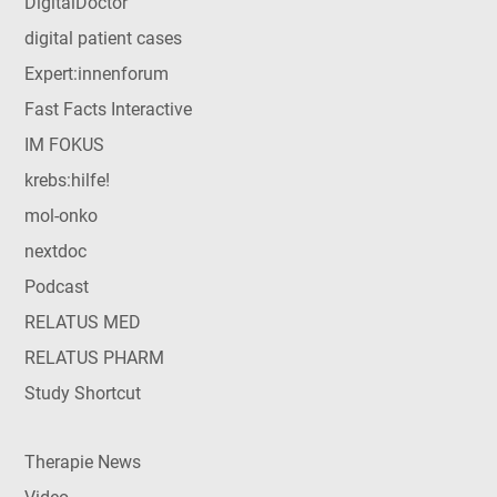
DigitalDoctor
digital patient cases
Expert:innenforum
Fast Facts Interactive
IM FOKUS
krebs:hilfe!
mol-onko
nextdoc
Podcast
RELATUS MED
RELATUS PHARM
Study Shortcut
Therapie News