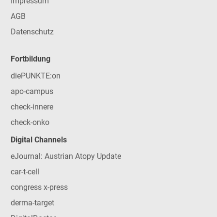
Impressum
AGB
Datenschutz
Fortbildung
diePUNKTE:on
apo-campus
check-innere
check-onko
Digital Channels
eJournal: Austrian Atopy Update
car-t-cell
congress x-press
derma-target