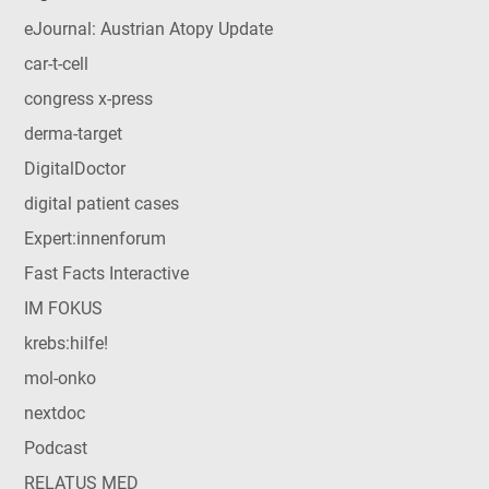
eJournal: Austrian Atopy Update
car-t-cell
congress x-press
derma-target
DigitalDoctor
digital patient cases
Expert:innenforum
Fast Facts Interactive
IM FOKUS
krebs:hilfe!
mol-onko
nextdoc
Podcast
RELATUS MED