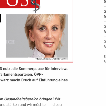
G
S
G
S
G
S
G
D
G
 nutzt die Sommerpause für Interviews
Parlamentsparteien. ÖVP-
hwarz macht Druck auf Einführung eines
m Gesundheitsbereich bringen?
Wir
ung stärken und wir möchten in diesem