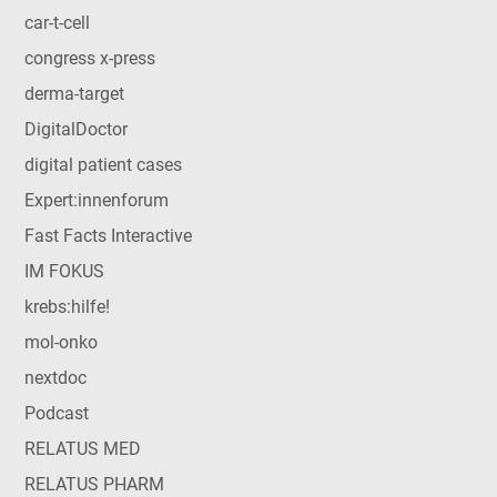
car-t-cell
congress x-press
derma-target
DigitalDoctor
digital patient cases
Expert:innenforum
Fast Facts Interactive
IM FOKUS
krebs:hilfe!
mol-onko
nextdoc
Podcast
RELATUS MED
RELATUS PHARM