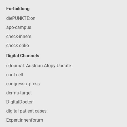
Fortbildung
diePUNKTE:on
apo-campus
check-innere
check-onko
Digital Channels
eJournal: Austrian Atopy Update
car-t-cell
congress x-press
derma-target
DigitalDoctor
digital patient cases
Expert:innenforum