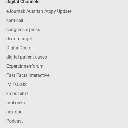
Digital Channels
eJournal: Austrian Atopy Update
car-t-cell
congress x-press
derma-target
DigitalDoctor
digital patient cases
Expert:innenforum
Fast Facts Interactive
IM FOKUS
krebs:hilfe!
mol-onko
nextdoc
Podcast