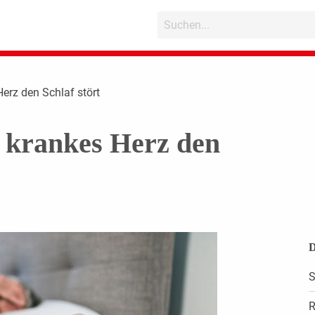
Herz den Schlaf stört
n krankes Herz den
D
S
R