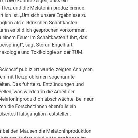
 (TUM) konnte zeigen, dass ein
r Herz und die Melatonin produzierende
rtlich ist. „Um sich unsere Ergebnisse zu
glion als elektrischen Schaltkasten
 kann es bildlich gesprochen vorkommen,
u einem Feuer im Schaltkasten führt, das
berspringt“, sagt Stefan Engelhart,
rmakologie und Toxikologie an der TUM.
Science“ publiziert wurde, zeigten Analysen,
sen mit Herzproblemen sogenannte
lten. Das führte zu Entzündungen und
ellen, was wiederum die Arbeit der
 Melatoninproduktion abschwächte. Bei neun
en die Forscher:innen ebenfalls ein
ößertes Halsganglion feststellen.
r bei den Mäusen die Melatoninproduktion