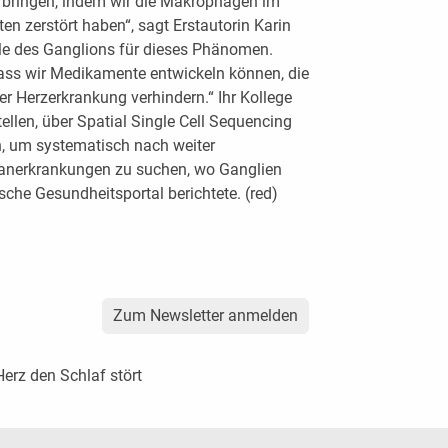
 bringen, indem wir die Makrophagen im
n zerstört haben“, sagt Erstautorin Karin
olle des Ganglions für dieses Phänomen.
ass wir Medikamente entwickeln können, die
er Herzerkrankung verhindern.“ Ihr Kollege
llen, über Spatial Single Cell Sequencing
, um systematisch nach weiter
anerkrankungen zu suchen, wo Ganglien
sche Gesundheitsportal berichtete. (red)
Zum Newsletter anmelden
Herz den Schlaf stört