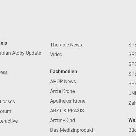
nels
Therapie News
SP
strian Atopy Update
Video
SP
SP
Fachmedien
ress
SPE
AHOP-News
SP
Ärzte Krone
UN
Apotheker Krone
nt cases
Zah
ARZT & PRAXIS
forum
Wei
Ärztin+Kind
teractive
Das Medizinprodukt
Büc