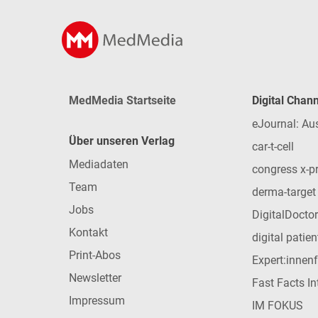
MedMedia Startseite
Digital Chan
eJournal: Au
Über unseren Verlag
car-t-cell
Mediadaten
congress x-p
Team
derma-target
Jobs
DigitalDoctor
Kontakt
digital patie
Print-Abos
Expert:innen
Newsletter
Fast Facts In
Impressum
IM FOKUS