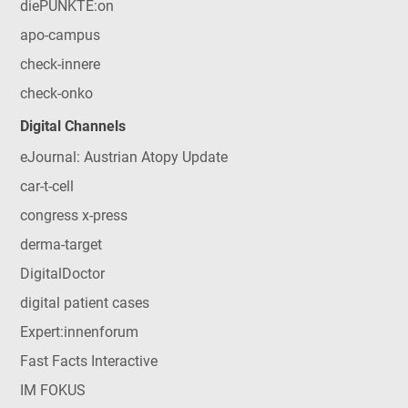
diePUNKTE:on
apo-campus
check-innere
check-onko
Digital Channels
eJournal: Austrian Atopy Update
car-t-cell
congress x-press
derma-target
DigitalDoctor
digital patient cases
Expert:innenforum
Fast Facts Interactive
IM FOKUS