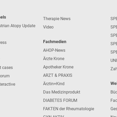
nels
Therapie News
SP
strian Atopy Update
Video
SP
SP
Fachmedien
ress
SPE
AHOP-News
SP
Ärzte Krone
UN
Apotheker Krone
nt cases
Zah
ARZT & PRAXIS
forum
Wei
Ärztin+Kind
teractive
Das Medizinprodukt
Büc
DIABETES FORUM
Fac
FAKTEN der Rheumatologie
Ges