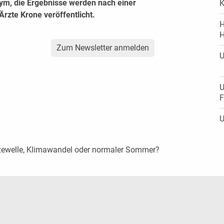
ym, die Ergebnisse werden nach einer
K
Ärzte Krone veröffentlicht.
H
H
Zum Newsletter anmelden
U
U
F
U
tzewelle, Klimawandel oder normaler Sommer?