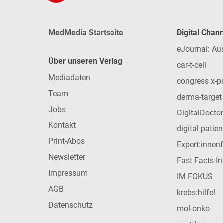
MedMedia Startseite
Digital Chan
eJournal: Au
Über unseren Verlag
car-t-cell
Mediadaten
congress x-p
Team
derma-target
Jobs
DigitalDoctor
Kontakt
digital patie
Print-Abos
Expert:innen
Newsletter
Fast Facts In
Impressum
IM FOKUS
AGB
krebs:hilfe!
Datenschutz
mol-onko